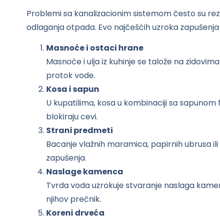
Problemi sa kanalizacionim sistemom često su re
odlaganja otpada. Evo najčešćih uzroka zapušenja 
Masnoće i ostaci hrane
Masnoće i ulja iz kuhinje se talože na zidovim
protok vode.
Kosa i sapun
U kupatilima, kosa u kombinaciji sa sapuno
blokiraju cevi.
Strani predmeti
Bacanje vlažnih maramica, papirnih ubrusa ili
zapušenja.
Naslage kamenca
Tvrda voda uzrokuje stvaranje naslaga kamen
njihov prečnik.
Koreni drveća