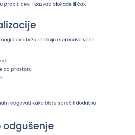
robiti cevi i izazvati blokade ili čak
izacije
mogućava brzu reakciju i sprečava veće
adi.
se po prostoru.
e.
ah reagovati kako biste sprečili dodatnu
o odgušenje