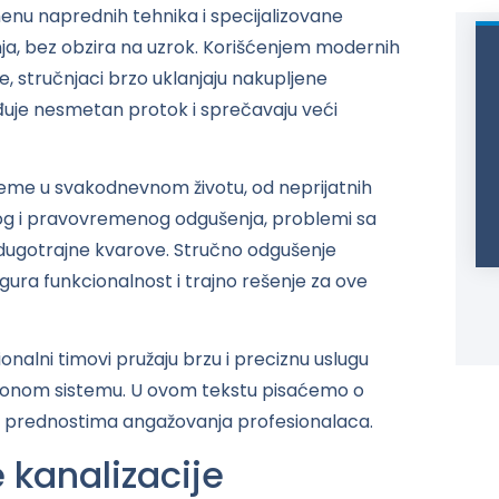
nu naprednih tehnika i specijalizovane
ja, bez obzira na uzrok. Korišćenjem modernih
, stručnjaci brzo uklanjaju nakupljene
đuje nesmetan protok i sprečavaju veći
leme u svakodnevnom životu, od neprijatnih
nog i pravovremenog odgušenja, problemi sa
dugotrajne kvarove. Stručno odgušenje
sigura funkcionalnost i trajno rešenje za ove
alni timovi pružaju brzu i preciznu uslugu
acionom sistemu. U ovom tekstu pisaćemo o
i prednostima angažovanja profesionalaca.
 kanalizacije