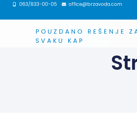
063/833-00-05
office@brzavoda.com
POUZDANO REŠENJE Z
SVAKU KAP
St