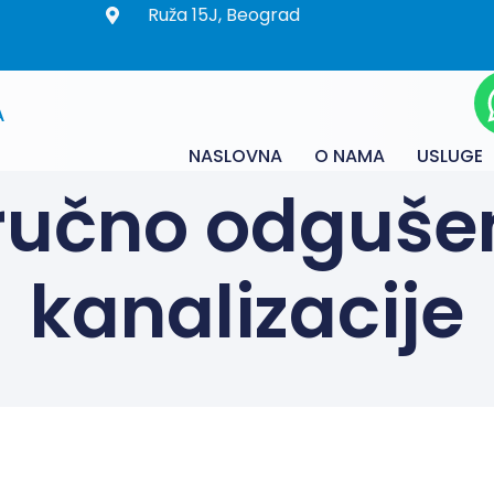
Ruža 15J, Beograd
A
NASLOVNA
O NAMA
USLUGE
ručno odguše
kanalizacije