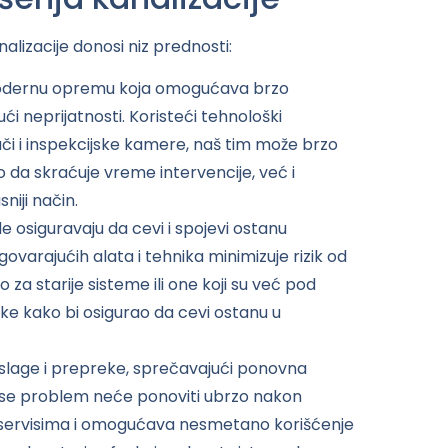
lizacije donosi niz prednosti:
modernu opremu koja omogućava brzo
i neprijatnosti. Koristeći tehnološki
ači i inspekcijske kamere, naš tim može brzo
mo da skraćuje vreme intervencije, već i
iji način.
 osiguravaju da cevi i spojevi ostanu
ovarajućih alata i tehnika minimizuje rizik od
za starije sisteme ili one koji su već pod
ke kako bi osigurao da cevi ostanu u
slage i prepreke, sprečavajući ponovna
a se problem neće ponoviti ubrzo nakon
m servisima i omogućava nesmetano korišćenje