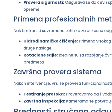
Provera sigurnosti:
Osigurava se da cevi i s
opreme.
Primena profesionalnih me
Naš tim koristi savremene tehnike za efikasno odg
Hidrodinamičko čišćenje:
Primena visokog 
druge naslage.
Rotacione sajle:
Idealne su za razbijanje čv
predmeta.
Završna provera sistema
Nakon intervencije, vrši se provera funkcionalnosti 
Testiranje protoka:
Proveravamo da li voda
Završna inspekcija:
Kamerama se potvrđuje
Prednosti stručnog odgu