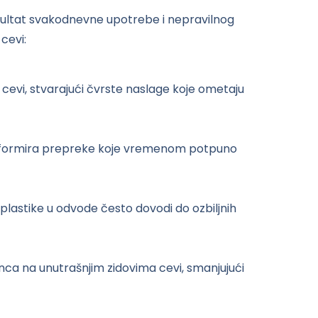
zultat svakodnevne upotrebe i nepravilnog
cevi:
a cevi, stvarajući čvrste naslage koje ometaju
m formira prepreke koje vremenom potpuno
 plastike u odvode često dovodi do ozbiljnih
ca na unutrašnjim zidovima cevi, smanjujući