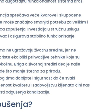
amo dugotrajnu funkcionalnost sistema kroz
cija sprečava veće kvarove i skupocene
 može značajno smanjiti potrebu za velikim i
 zapušenja. Investicija u stručnu uslugu
vac i osigurava stabilno funkcionisanje
o ne ugrožavaju životnu sredinu, jer ne
oriste ekološki prihvatljive tehnike koje su
linu. Briga o životnoj sredini deo je naše
ude što manje štetna za prirodu.
 tima dobijate i sigurnost da će svaki
ost kvalitetu i zadovoljstvu klijenata čini nas
i odgušenja kanalizacije.
pušenja?