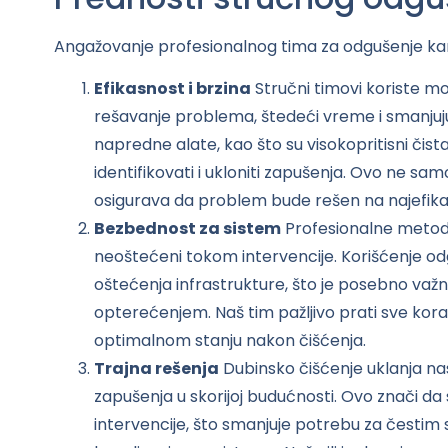
Angažovanje profesionalnog tima za odgušenje kana
Efikasnost i brzina
Stručni timovi koriste 
rešavanje problema, štedeći vreme i smanjujuć
napredne alate, kao što su visokopritisni čist
identifikovati i ukloniti zapušenja. Ovo ne sa
osigurava da problem bude rešen na najefikasn
Bezbednost za sistem
Profesionalne metode
neoštećeni tokom intervencije. Korišćenje odg
oštećenja infrastrukture, što je posebno važno 
opterećenjem. Naš tim pažljivo prati sve kora
optimalnom stanju nakon čišćenja.
Trajna rešenja
Dubinsko čišćenje uklanja na
zapušenja u skorijoj budućnosti. Ovo znači d
intervencije, što smanjuje potrebu za česti