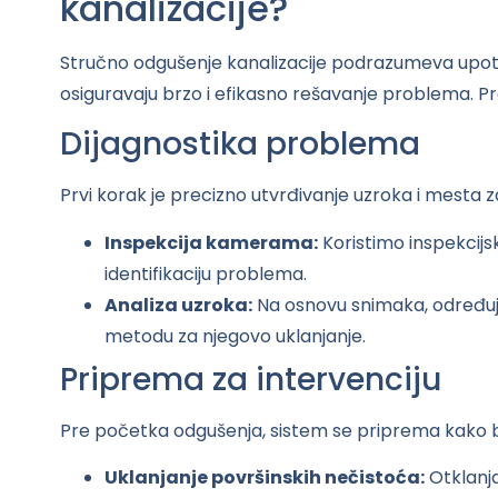
kanalizacije?
Stručno odgušenje kanalizacije podrazumeva upot
osiguravaju brzo i efikasno rešavanje problema. 
Dijagnostika problema
Prvi korak je precizno utvrđivanje uzroka i mesta 
Inspekcija kamerama:
Koristimo inspekcijs
identifikaciju problema.
Analiza uzroka:
Na osnovu snimaka, određuje
metodu za njegovo uklanjanje.
Priprema za intervenciju
Pre početka odgušenja, sistem se priprema kako b
Uklanjanje površinskih nečistoća:
Otklanja