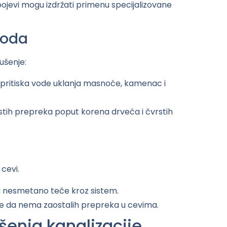
pojevi mogu izdržati primenu specijalizovane
toda
ušenje:
pritiska vode uklanja masnoće, kamenac i
rstih prepreka poput korena drveća i čvrstih
cevi.
 nesmetano teče kroz sistem.
 da nema zaostalih prepreka u cevima.
šenja kanalizacije