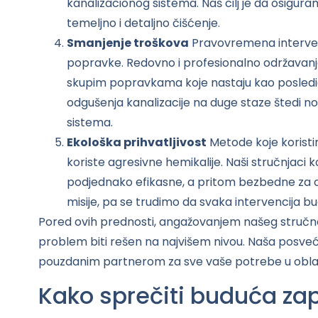
kanalizacionog sistema. Naš cilj je da osigur
temeljno i detaljno čišćenje.
Smanjenje troškova
Pravovremena interven
popravke. Redovno i profesionalno održavanje
skupim popravkama koje nastaju kao posledica
odgušenja kanalizacije na duge staze štedi no
sistema.
Ekološka prihvatljivost
Metode koje koristim
koriste agresivne hemikalije. Naši stručnjaci k
podjednako efikasne, a pritom bezbedne za oko
misije, pa se trudimo da svaka intervencija b
Pored ovih prednosti, angažovanjem našeg stručnog
problem biti rešen na najvišem nivou. Naša posvećen
pouzdanim partnerom za sve vaše potrebe u oblast
Kako sprečiti buduća za