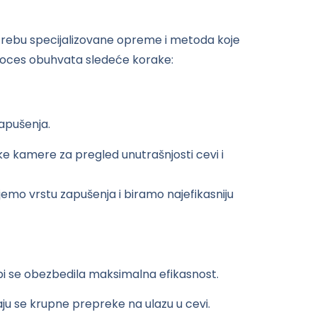
rebu specijalizovane opreme i metoda koje
Proces obuhvata sledeće korake:
zapušenja.
ke kamere za pregled unutrašnjosti cevi i
mo vrstu zapušenja i biramo najefikasniju
i se obezbedila maksimalna efikasnost.
ju se krupne prepreke na ulazu u cevi.