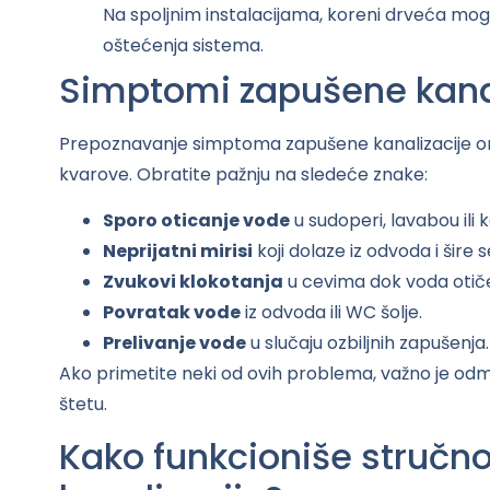
Na spoljnim instalacijama, koreni drveća mogu p
oštećenja sistema.
Simptomi zapušene kanal
Prepoznavanje simptoma zapušene kanalizacije o
kvarove. Obratite pažnju na sledeće znake:
Sporo oticanje vode
u sudoperi, lavabou ili k
Neprijatni mirisi
koji dolaze iz odvoda i šire 
Zvukovi klokotanja
u cevima dok voda otič
Povratak vode
iz odvoda ili WC šolje.
Prelivanje vode
u slučaju ozbiljnih zapušenja.
Ako primetite neki od ovih problema, važno je odm
štetu.
Kako funkcioniše stručn