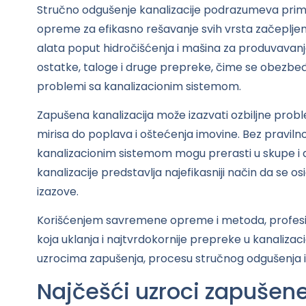
Stručno odgušenje kanalizacije podrazumeva prime
opreme za efikasno rešavanje svih vrsta začepljen
alata poput hidročišćenja i mašina za produvavanje
ostatke, taloge i druge prepreke, čime se obezbe
problemi sa kanalizacionim sistemom.
Zapušena kanalizacija može izazvati ozbiljne prob
mirisa do poplava i oštećenja imovine. Bez pravil
kanalizacionim sistemom mogu prerasti u skupe i 
kanalizacije predstavlja najefikasniji način da se o
izazove.
Korišćenjem savremene opreme i metoda, profesion
koja uklanja i najtvrdokornije prepreke u kanaliz
uzrocima zapušenja, procesu stručnog odgušenja 
Najčešći uzroci zapušene