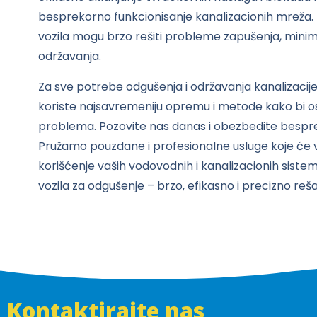
besprekorno funkcionisanje kanalizacionih mreža. Za
vozila mogu brzo rešiti probleme zapušenja, minimi
održavanja.
Za sve potrebe odgušenja i održavanja kanalizacije
koriste najsavremeniju opremu i metode kako bi osi
problema. Pozovite nas danas i obezbedite bespr
Pružamo pouzdane i profesionalne usluge koje će 
korišćenje vaših vodovodnih i kanalizacionih siste
vozila za odgušenje – b
rzo, efikasno i precizno re
Kontaktirajte nas