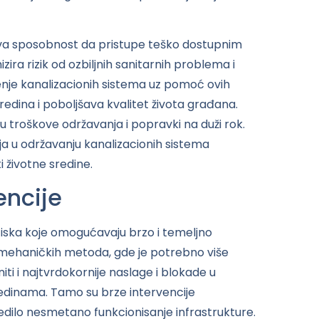
ova sposobnost da pristupe teško dostupnim
ira rizik od ozbiljnih sanitarnih problema i
enje kanalizacionih sistema uz pomoć ovih
redina i poboljšava kvalitet života građana.
u troškove održavanja i popravki na duži rok.
ja u održavanju kanalizacionih sistema
i životne sredine.
encije
ska koje omogućavaju brzo i temeljno
ili mehaničkih metoda, gde je potrebno više
i i najtvrdokornije naslage i blokade u
edinama. Tamo su brze intervencije
dilo nesmetano funkcionisanje infrastrukture.