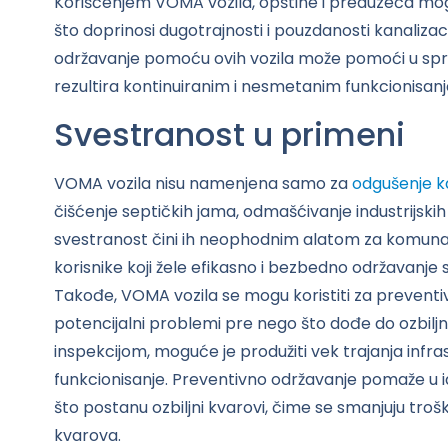
Korišćenjem VOMA vozila, opštine i preduzeća mogu
što doprinosi dugotrajnosti i pouzdanosti kanalizac
održavanje pomoću ovih vozila može pomoći u spre
rezultira kontinuiranim i nesmetanim funkcionisan
Svestranost u primeni
VOMA vozila nisu namenjena samo za
odgušenje ka
čišćenje septičkih jama, odmašćivanje industrijskih
svestranost čini ih neophodnim alatom za komunaln
korisnike koji žele efikasno i bezbedno održavanje 
Takođe, VOMA vozila se mogu koristiti za preventi
potencijalni problemi pre nego što dođe do ozbiljn
inspekcijom, moguće je produžiti vek trajanja infr
funkcionisanje. Preventivno održavanje pomaže u i
što postanu ozbiljni kvarovi, čime se smanjuju troškov
kvarova.