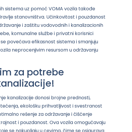
učnih sistema uz pomoć VOMA vozila takođe
zdravlje stanovništva. Učinkovitost i pouzdanost
ržavanje i zaštitu vodovodnih i kanalizacionih
be, komunalne službe i privatni korisnici
e se povećava efikasnost sistema i smanjuju
vozila neprocenjivim resursom u održavanju
tim za potrebe
analizacije!
je kanalizacije donosi brojne prednosti,
štećenja, ekološku prihvatljivost i svestranost
timalno rešenje za održavanje i čišćenje
trajnost i pouzdanost. Ova vozila omogućavaju
koje se nakupljaju u cevima, čime se osigurava