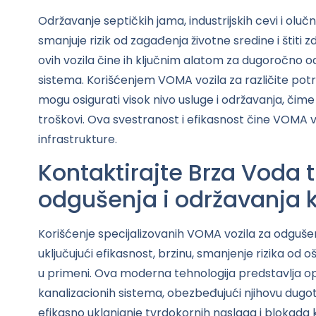
Održavanje septičkih jama, industrijskih cevi i ol
smanjuje rizik od zagađenja životne sredine i štiti 
ovih vozila čine ih ključnim alatom za dugoročno od
sistema. Korišćenjem VOMA vozila za različite potre
mogu osigurati visok nivo usluge i održavanja, čim
troškovi. Ova svestranost i efikasnost čine VOMA 
infrastrukture.
Kontaktirajte Brza Voda 
odgušenja i održavanja k
Korišćenje specijalizovanih VOMA vozila za odgušen
uključujući efikasnost, brzinu, smanjenje rizika od o
u primeni. Ova moderna tehnologija predstavlja op
kanalizacionih sistema, obezbeđujući njihovu dugo
efikasno uklanjanje tvrdokornih naslaga i blokada 