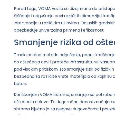
Pored toga, VOMA vozila su dizajnirana da pristu
čišćenje i odgušenje cevi različitih dimenzija i konf
intervencije u različitim uslovima. Od uskih gradskih
obezbeđuje univerzalna primena i efikasnost.
Smanjenje rizika od ošte
Tradicionalne metode odgušenja, poput korišćenja 
do oštećenja cevi i prateće infrastrukture. Nasupr
pod visokim pritiskom, što smanjuje rizik od fizički
bezbedna za različite vrste materijala od kojih su ce
beton.
Korišćenjem VOMA sistema, smanjuje se potreba
oštećenih delova. To dugoročno donosi značajne u
sistema ključno je za njegovu dugovečnost i pouzd