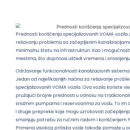
Prednosti korišćenja specijalizovanih VOMA vozila z
rešavanju problema sa začepljenim kanalizacijama.
minimalnu štetu na infrastrukturi. Kao i mogućnos
mestima, što doprinosi uštedi vremena i smanjenju 
Održavanje funkcionalnosti kanalizacionih sistema kl
Jedan od najefikasnijih načina za rešavanje probl
specijalizovanih VOMA vozila. Ova vozila koriste vis
pružajući brojne prednosti u odnosu na tradicion
snažnim pumpama i rezervoarima za vodu. To im 
i druge prepreke koje mogu uzrokovati začepljenja. 
smanjuju potrebu za ručnim radom i korišćenjem he
Primena visokog pritiska vode takođe pomaže u oču