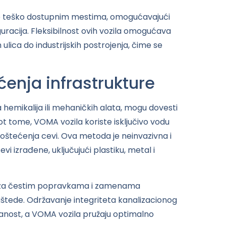
pe teško dostupnim mestima, omogućavajući
iguracija. Fleksibilnost ovih vozila omogućava
 ulica do industrijskih postrojenja, čime se
ćenja infrastrukture
hemikalija ili mehaničkih alata, mogu dovesti
ot tome, VOMA vozila koriste isključivo vodu
h oštećenja cevi. Ova metoda je neinvazivna i
vi izrađene, uključujući plastiku, metal i
 za čestim popravkama i zamenama
štede. Održavanje integriteta kanalizacionog
anost, a VOMA vozila pružaju optimalno