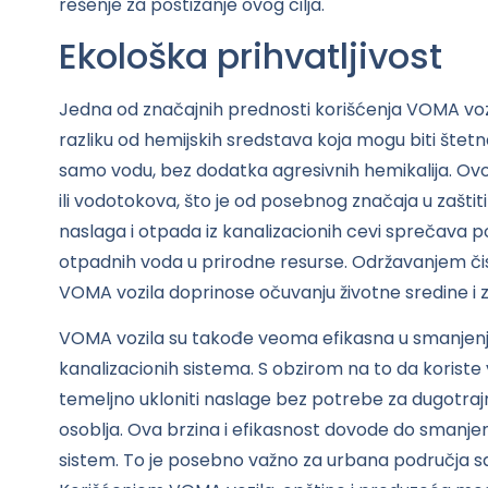
rešenje za postizanje ovog cilja.
Ekološka prihvatljivost
Jedna od značajnih prednosti korišćenja VOMA vozi
razliku od hemijskih sredstava koja mogu biti štetn
samo vodu, bez dodatka agresivnih hemikalija. Ovo
ili vodotokova, što je od posebnog značaja u zaštit
naslaga i otpada iz kanalizacionih cevi sprečava po
otpadnih voda u prirodne resurse. Održavanjem či
VOMA vozila doprinose očuvanju životne sredine i z
VOMA vozila su takođe veoma efikasna u smanjenj
kanalizacionih sistema. S obzirom na to da koriste 
temeljno ukloniti naslage bez potrebe za dugotra
osoblja. Ova brzina i efikasnost dovode do smanje
sistem. To je posebno važno za urbana područja 