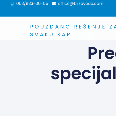
063/833-00-05
office@brzavoda.com
POUZDANO REŠENJE Z
SVAKU KAP
Pre
specija