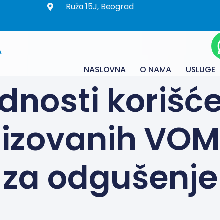
Ruža 15J, Beograd
A
NASLOVNA
O NAMA
USLUGE
dnosti korišć
lizovanih VOM
za odgušenje