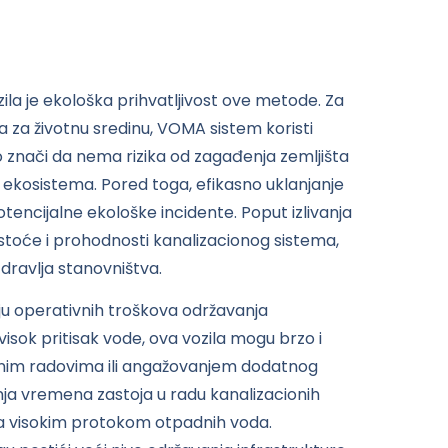
la je ekološka prihvatljivost ove metode. Za
a za životnu sredinu, VOMA sistem koristi
 znači da nema rizika od zagađenja zemljišta
i ekosistema. Pored toga, efikasno uklanjanje
tencijalne ekološke incidente. Poput izlivanja
stoće i prohodnosti kanalizacionog sistema,
dravlja stanovništva.
u operativnih troškova održavanja
visok pritisak vode, ova vozila mogu brzo i
jnim radovima ili angažovanjem dodatnog
nja vremena zastoja u radu kanalizacionih
sa visokim protokom otpadnih voda.