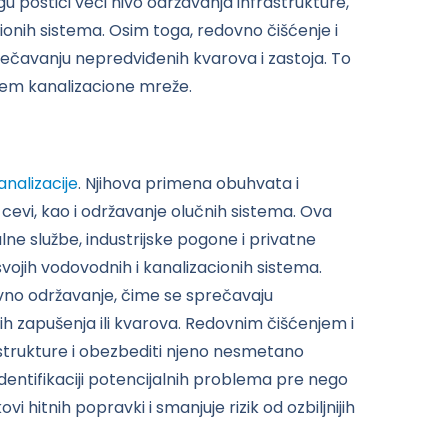
 postići veći nivo održavanja infrastrukture,
ionih sistema. Osim toga, redovno čišćenje i
čavanju nepredviđenih kvarova i zastoja. To
jem kanalizacione mreže.
nalizacije
. Njihova primena obuhvata i
 cevi, kao i održavanje olučnih sistema. Ova
e službe, industrijske pogone i privatne
svojih vodovodnih i kanalizacionih sistema.
vno održavanje, čime se sprečavaju
ih zapušenja ili kvarova. Redovnim čišćenjem i
astrukture i obezbediti njeno nesmetano
dentifikaciji potencijalnih problema pre nego
i hitnih popravki i smanjuje rizik od ozbiljnijih