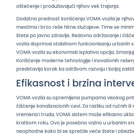
oštećenje i produžavajući njihov vek trajanja.
Dodatna prednost korišćenja VOMA vozila je njih
mestima i brzo reše hitne slučajeve. Time se minimiz
štete po javno zdravlje. Redovno održavanje i čišć
vozila doprinosi stabilnom funkcionisanju urbanih s
VOMA vozila su ekonomski isplativa opcija. Smanjuj
Korišćenje moderne tehnologije i inovativnih rešen
predstavlja korak ka održivom razvoju i boljoj zaštit
Efikasnost i brzina interv
VOMA vozila su opremljena pumpama visokog priti
čišćenje kanalizacionih cevi. Za razliku od ručnih 
vremena i truda, VOMA sistem može efikasno uklonit
kratkom roku. Ovo je posebno važno u urbanim sr
neophodne kako bi se sprečile veće štete i obezbe