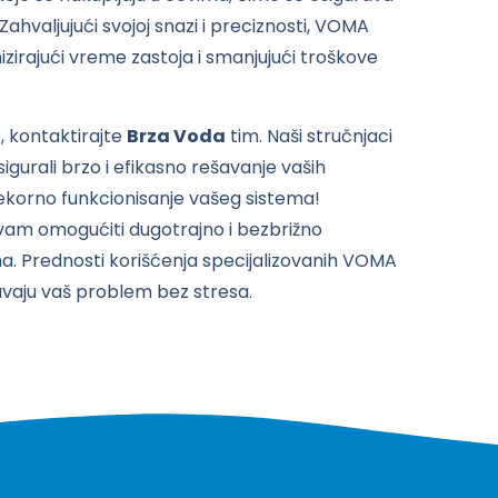
hvaljujući svojoj snazi i preciznosti, VOMA
zirajući vreme zastoja i smanjujući troškove
, kontaktirajte
Brza Voda
tim. Naši stručnjaci
gurali brzo i efikasno rešavanje vaših
ekorno funkcionisanje vašeg sistema!
vam omogućiti dugotrajno i bezbrižno
ma.
Prednosti korišćenja specijalizovanih VOMA
šavaju vaš problem bez stresa.