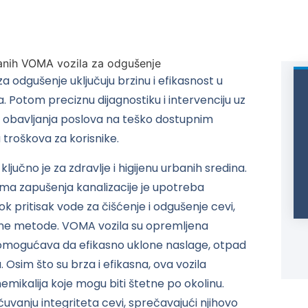
a odgušenje uključuju brzinu i efikasnost u
 Potom preciznu dijagnostiku i intervenciju uz
t obavljanja poslova na teško dostupnim
troškova za korisnike.
jučno je za zdravlje i higijenu urbanih sredina.
ema zapušenja kanalizacije je upotreba
ok pritisak vode za čišćenje i odgušenje cevi,
alne metode. VOMA vozila su opremljena
omogućava da efikasno uklone naslage, otpad
Osim što su brza i efikasna, ova vozila
mikalija koje mogu biti štetne po okolinu.
vanju integriteta cevi, sprečavajući njihovo