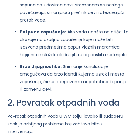
sapuna na zidovima cevi. Vremenom se naslage
povećavaju, smanjujući prečnik cevi i otežavajući
protok vode.
Potpuno zapušenje:
Ako voda uopšte ne otiče, to
ukazuje na ozbiljno zapušenje koje može biti
izazvano predmetima poput vlažnih maramica,
higijenskih uložaka ili drugih neorganskih materijala.
Brza dijagnostika:
Snimanje kanalizacije
omogućava da brzo identifikujemo uzrok i mesto
zapušenja, čime izbegavamo nepotrebno kopanje
ili zamenu cevi.
2. Povratak otpadnih voda
Povratak otpadnih voda u WC šolju, lavabo ili sudoperu
znak je ozbiljnog problema koji zahteva hitnu
intervenciju.