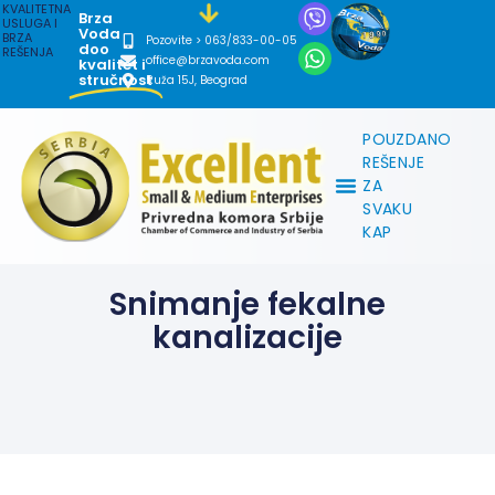
KVALITETNA
Brza
USLUGA I
Voda
BRZA
Pozovite > 063/833-00-05
doo
REŠENJA
office@brzavoda.com
kvalitet i
stručnost
Ruža 15J, Beograd
POUZDANO
REŠENJE
ZA
SVAKU
KAP
Snimanje fekalne
kanalizacije