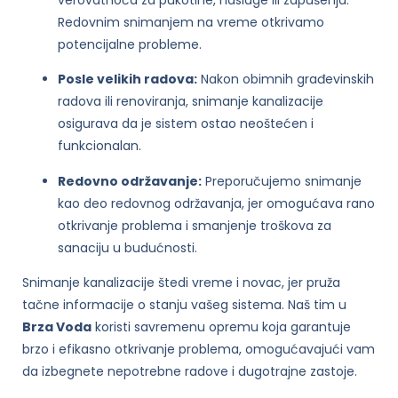
Redovnim snimanjem na vreme otkrivamo
potencijalne probleme.
Posle velikih radova:
Nakon obimnih građevinskih
radova ili renoviranja, snimanje kanalizacije
osigurava da je sistem ostao neoštećen i
funkcionalan.
Redovno održavanje:
Preporučujemo snimanje
kao deo redovnog održavanja, jer omogućava rano
otkrivanje problema i smanjenje troškova za
sanaciju u budućnosti.
Snimanje kanalizacije štedi vreme i novac, jer pruža
tačne informacije o stanju vašeg sistema. Naš tim u
Brza Voda
koristi savremenu opremu koja garantuje
brzo i efikasno otkrivanje problema, omogućavajući vam
da izbegnete nepotrebne radove i dugotrajne zastoje.