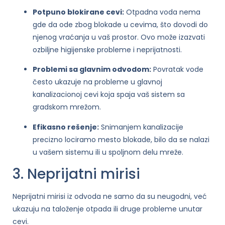
Potpuno blokirane cevi:
Otpadna voda nema
gde da ode zbog blokade u cevima, što dovodi do
njenog vraćanja u vaš prostor. Ovo može izazvati
ozbiljne higijenske probleme i neprijatnosti.
Problemi sa glavnim odvodom:
Povratak vode
često ukazuje na probleme u glavnoj
kanalizacionoj cevi koja spaja vaš sistem sa
gradskom mrežom.
Efikasno rešenje:
Snimanjem kanalizacije
precizno lociramo mesto blokade, bilo da se nalazi
u vašem sistemu ili u spoljnom delu mreže.
3. Neprijatni mirisi
Neprijatni mirisi iz odvoda ne samo da su neugodni, već
ukazuju na taloženje otpada ili druge probleme unutar
cevi.