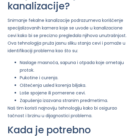
kanalizacije?
Snimanje fekalne kanalizacije podrazumeva korišćenje
specijalizovanih kamera koje se uvode u kanalizacione
cevi kako bi se precizno pregledala njihova unutrašnjost.
Ova tehnologija pruža jasnu sliku stanja cevi i pomaže u
identifikaciji problema kao što su:
Naslage masnoća, sapuna i otpada koje ometaju
protok.
Pukotine i curenja.
Oštećenja usled korenja biljaka.
Loše spojene ili pomerene cevi.
Zapušenja izazvana stranim predmetima.
Naš tim koristi najnoviju tehnologiju kako bi osigurao
tačnost i brzinu u dijagnostici problema.
Kada je potrebno