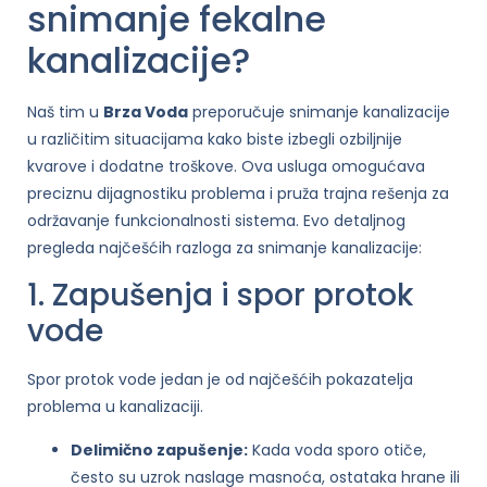
snimanje fekalne
kanalizacije?
Naš tim u
Brza Voda
preporučuje snimanje kanalizacije
u različitim situacijama kako biste izbegli ozbiljnije
kvarove i dodatne troškove. Ova usluga omogućava
preciznu dijagnostiku problema i pruža trajna rešenja za
održavanje funkcionalnosti sistema. Evo detaljnog
pregleda najčešćih razloga za snimanje kanalizacije:
1. Zapušenja i spor protok
vode
Spor protok vode jedan je od najčešćih pokazatelja
problema u kanalizaciji.
Delimično zapušenje:
Kada voda sporo otiče,
često su uzrok naslage masnoća, ostataka hrane ili