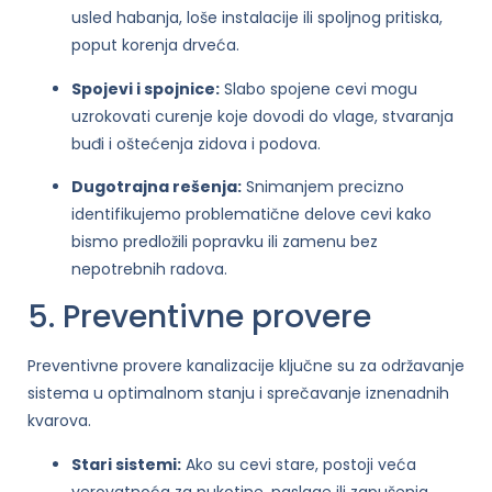
usled habanja, loše instalacije ili spoljnog pritiska,
poput korenja drveća.
Spojevi i spojnice:
Slabo spojene cevi mogu
uzrokovati curenje koje dovodi do vlage, stvaranja
buđi i oštećenja zidova i podova.
Dugotrajna rešenja:
Snimanjem precizno
identifikujemo problematične delove cevi kako
bismo predložili popravku ili zamenu bez
nepotrebnih radova.
5. Preventivne provere
Preventivne provere kanalizacije ključne su za održavanje
sistema u optimalnom stanju i sprečavanje iznenadnih
kvarova.
Stari sistemi:
Ako su cevi stare, postoji veća
verovatnoća za pukotine, naslage ili zapušenja.