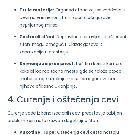
Trule materije:
Organski otpad koji se zadržava u
cevima vremenom truli, ispuštajući gasove
neprijatnog mirisa.
Zastareli sifoni:
Nepravilno postavljeni ili oštećeni
sifoni mogu omogućiti ulazak gasova iz
kanalizacije u prostoriju.
Snimanje za preciznost:
Naš tim koristi kamere
kako bi locirao tačno mesto gde se talože otpad i
materije koje uzrokuju mirise, omogućavajući
njihovo efikasno uklanjanje.
4. Curenje i oštećenja cevi
Curenje vode iz kanalizacionih cevi predstavlja ozbiljan
problem koji može izazvati dugotrajnu štetu.
Pukotine i rupe:
Oštećenja cevi često nastaju