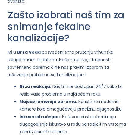
dvorišta.
Zašto izabrati naš tim za
snimanje fekalne
kanalizacije?
Mi u
Brza Voda
posvećeni smo pružanju vrhunske
usluge našim klijentima. Naše iskustvo, stručnost i
savremena oprema čine nas pravim izborom za
rešavanje problema sa kanalizacijom.
Brza reakcija:
Naš tim je dostupan 24/7 kako bi
rešio vaše probleme u najkraćem roku.
Najsavremenija oprema:
Koristimo moderne
kamere koje omogućavaju preciznu dijagnostiku.
Iskusni stručnjaci:
Naši vodoinstalateri imaju
dugogodišnje iskustvo u radu sa različitim vrstama
kanalizacionih sistema.