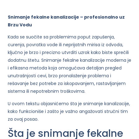
Snimanje fekalne kanalizacije – profesionalno uz
Brzu Vodu
Kada se suočite sa problemima poput zapušenja,
curenja, povratka vode ili neprijatnih mirisa iz odvoda,
ključno je brzo i precizno utvrditi uzrok kako biste sprečili
dodatnu štetu. Snimanje fekalne kanalizacije moderna je
i efikasna metoda koja omogućava detaljan pregled
unutrašnjosti cevi, brzo pronalaženje problema i
rešavanje bez potrebe za iskopavanjem, rastavljanjem
sistema ili nepotrebnim troškovima.
U ovom tekstu objasnićemo šta je snimanje kanalizacije,
kako funkcioniše i zašto je važno angažovati stručni tim
za ovaj posao.
Šta je snimanje fekalne