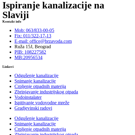
Ispiranje kanalizacije na
Slaviji
Kontakt info
Mob: 063/833-00-05
Fix: 011/322-17-13
E-mail: office@brzavoda.com
Ruža 15J, Beograd
PIB: 108227582
MB:20956534
Linkovi
Odgušenje kanalizacije
Snimanje kanalizacije
Crpljenje otpadnih materija
Zbrinjavanje industrijskog otpada
Vodoinstalater
Ispitivanje vodovodne mreže
Gradjevinski radovi
Odgušenje kanalizacije
Snimanje kanalizacije
Crpljenje otpadnih materija
Zbrinjavanje industrijskog otpada