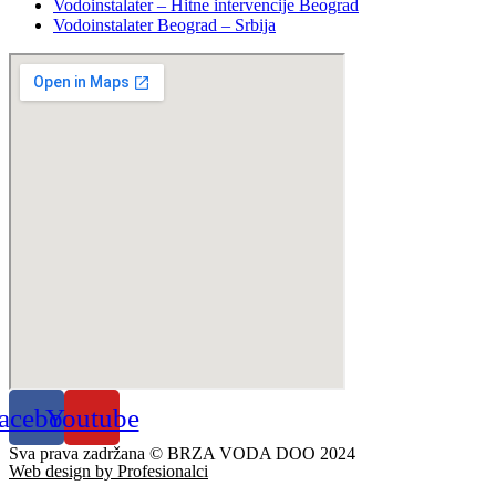
Vodoinstalater – Hitne intervencije Beograd
Vodoinstalater Beograd – Srbija
acebook
Youtube
Sva prava zadržana © BRZA VODA DOO 2024
Web design by Profesionalci