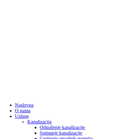
Naslovna
O nama
Usluge
Kanalizacija
Odgušenje kanalizacije
Snimanje kanalizacije
Crpljenje otpadnih materija