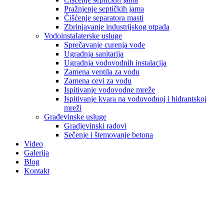
Pražnjenje septičkih jama
Čišćenje separatora masti
Zbrinjavanje industrijskog otpada
Vodoinstalaterske usluge
Sprečavanje curenja vode
Ugradnja sanitarija
Ugradnja vodovodnih instalacija
Zamena ventila za vodu
Zamena cevi za vodu
Ispitivanje vodovodne mreže
Ispitivanje kvara na vodovodnoj i hidrantskoj
mreži
Građevinske usluge
Gradjevinski radovi
Sečenje i štemovanje betona
Video
Galerija
Blog
Kontakt