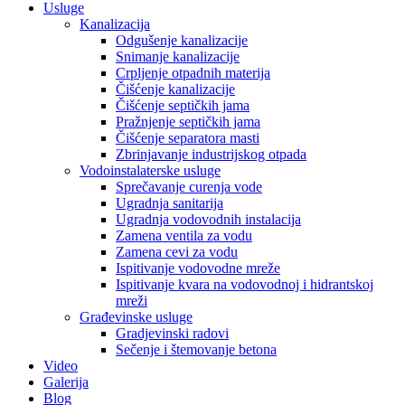
Usluge
Kanalizacija
Odgušenje kanalizacije
Snimanje kanalizacije
Crpljenje otpadnih materija
Čišćenje kanalizacije
Čišćenje septičkih jama
Pražnjenje septičkih jama
Čišćenje separatora masti
Zbrinjavanje industrijskog otpada
Vodoinstalaterske usluge
Sprečavanje curenja vode
Ugradnja sanitarija
Ugradnja vodovodnih instalacija
Zamena ventila za vodu
Zamena cevi za vodu
Ispitivanje vodovodne mreže
Ispitivanje kvara na vodovodnoj i hidrantskoj
mreži
Građevinske usluge
Gradjevinski radovi
Sečenje i štemovanje betona
Video
Galerija
Blog