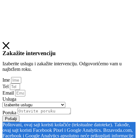
Zakažite intervenciju
Izaberite uslugu i zakažite intervenciju. Odgovorićemo vam u
najbržem roku.
Ime
Tel
Email
Usluga
Poruka
Pošalji
Poštovani, ovaj sajt koristi kolačiće (tekstualne datoteke). Takođe,
ovaj sajt koristi Facebook Pixel i Google Analytics. Brzavoda.com,
Facebook i Google Analytics apsolutno neće prikupljati informacije