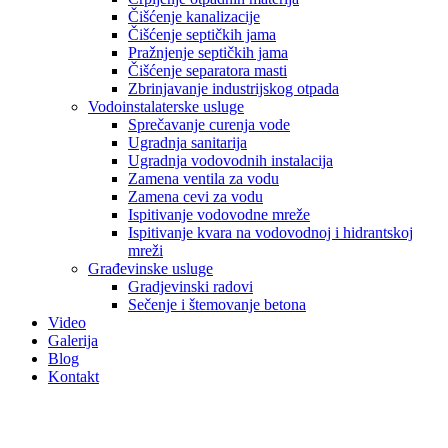
Čišćenje kanalizacije
Čišćenje septičkih jama
Pražnjenje septičkih jama
Čišćenje separatora masti
Zbrinjavanje industrijskog otpada
Vodoinstalaterske usluge
Sprečavanje curenja vode
Ugradnja sanitarija
Ugradnja vodovodnih instalacija
Zamena ventila za vodu
Zamena cevi za vodu
Ispitivanje vodovodne mreže
Ispitivanje kvara na vodovodnoj i hidrantskoj
mreži
Građevinske usluge
Gradjevinski radovi
Sečenje i štemovanje betona
Video
Galerija
Blog
Kontakt