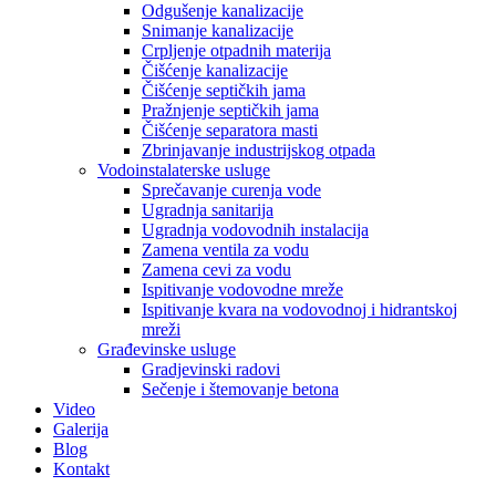
Odgušenje kanalizacije
Snimanje kanalizacije
Crpljenje otpadnih materija
Čišćenje kanalizacije
Čišćenje septičkih jama
Pražnjenje septičkih jama
Čišćenje separatora masti
Zbrinjavanje industrijskog otpada
Vodoinstalaterske usluge
Sprečavanje curenja vode
Ugradnja sanitarija
Ugradnja vodovodnih instalacija
Zamena ventila za vodu
Zamena cevi za vodu
Ispitivanje vodovodne mreže
Ispitivanje kvara na vodovodnoj i hidrantskoj
mreži
Građevinske usluge
Gradjevinski radovi
Sečenje i štemovanje betona
Video
Galerija
Blog
Kontakt