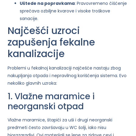
Uštede na popravkama
: Pravovremeno čišćenje
sprečava ozbiljne kvarove i visoke troškove
sanacije.
Najčešći uzroci
zapušenja fekalne
kanalizacije
Problemi u fekalnoj kanalizaciji najčešće nastaju zbog
nakupljanja otpada i nepravilnog korišćenja sistema. Evo
nekoliko glavnih uzroka:
1. Vlažne maramice i
neorganski otpad
Vlažne maramice, štapići za uši i drugi neorganski
predmeti često završavaju u WC šolji, iako nisu
biorazgradivi. Ovi materijali se lepe za zidove cevi i