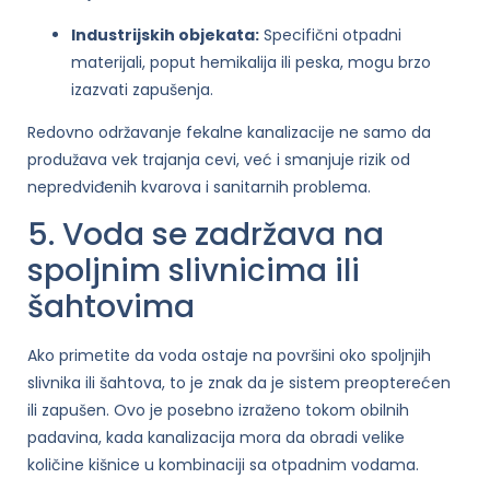
Industrijskih objekata:
Specifični otpadni
materijali, poput hemikalija ili peska, mogu brzo
izazvati zapušenja.
Redovno održavanje fekalne kanalizacije ne samo da
produžava vek trajanja cevi, već i smanjuje rizik od
nepredviđenih kvarova i sanitarnih problema.
5. Voda se zadržava na
spoljnim slivnicima ili
šahtovima
Ako primetite da voda ostaje na površini oko spoljnjih
slivnika ili šahtova, to je znak da je sistem preopterećen
ili zapušen. Ovo je posebno izraženo tokom obilnih
padavina, kada kanalizacija mora da obradi velike
količine kišnice u kombinaciji sa otpadnim vodama.