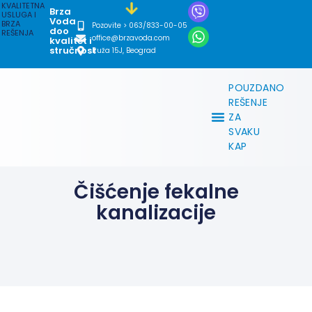
KVALITETNA
Brza
USLUGA I
Voda
BRZA
Pozovite > 063/833-00-05
doo
REŠENJA
office@brzavoda.com
kvalitet i
stručnost
Ruža 15J, Beograd
POUZDANO
REŠENJE
ZA
SVAKU
KAP
Čišćenje fekalne
kanalizacije