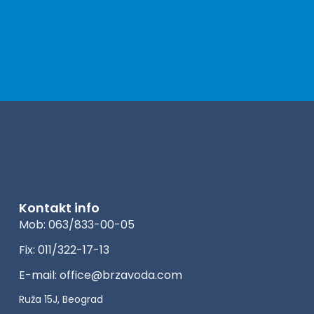
Kontakt info
Mob: 063/833-00-05
Fix: 011/322-17-13
E-mail: office@brzavoda.com
Ruža 15J, Beograd