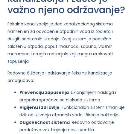
važno njeno održavanje?
Fekalna kanalizacija je deo kanalizacionog sistema
namenjen za odvođenje otpadnih voda iz toaleta i
drugih sanitarnih uređaja. Ovaj sistem je podložan
taloženju otpada, poput masnoća, sapuna, vlažnih
maramica i drugih materijala koji mogu uzrokovati
zapušenja.
Redovno čišćenje i održavanje fekalne kanalizacije
omogućava:
Prevenciju zapušenja
: Uklanjanjem naslaga i
prepreka sprečava se blokada sistema.
Higijenu i zdravlje
: Funkcionalan sistem smanjuje
rizik od izlivanja otpadnih voda i širenja bakterija.
Dugovečnost sistema
: Redovno održavanje
produžava vek trajanja cevi i ventila.