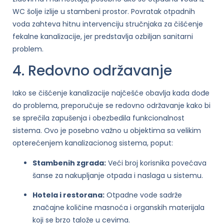
WC šolje izlije u stambeni prostor. Povratak otpadnih
voda zahteva hitnu intervenciju stručnjaka za čišćenje
fekalne kanalizacije, jer predstavlja ozbiljan sanitarni
problem.
4. Redovno održavanje
Iako se čišćenje kanalizacije najčešće obavlja kada dođe
do problema, preporučuje se redovno održavanje kako bi
se sprečila zapušenja i obezbedila funkcionalnost
sistema. Ovo je posebno važno u objektima sa velikim
opterećenjem kanalizacionog sistema, poput:
Stambenih zgrada:
Veći broj korisnika povećava
šanse za nakupljanje otpada i naslaga u sistemu.
Hotela i restorana:
Otpadne vode sadrže
značajne količine masnoća i organskih materijala
koji se brzo talože u cevima.