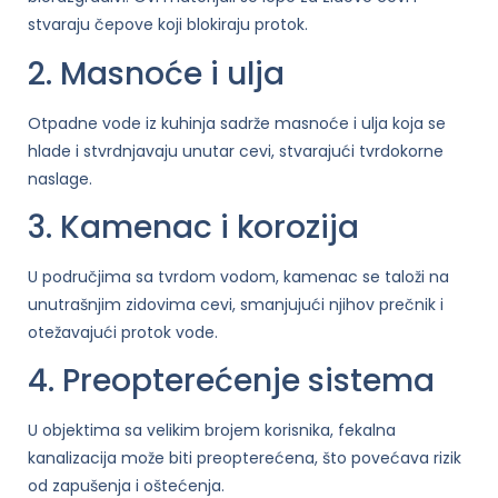
stvaraju čepove koji blokiraju protok.
2. Masnoće i ulja
Otpadne vode iz kuhinja sadrže masnoće i ulja koja se
hlade i stvrdnjavaju unutar cevi, stvarajući tvrdokorne
naslage.
3. Kamenac i korozija
U područjima sa tvrdom vodom, kamenac se taloži na
unutrašnjim zidovima cevi, smanjujući njihov prečnik i
otežavajući protok vode.
4. Preopterećenje sistema
U objektima sa velikim brojem korisnika, fekalna
kanalizacija može biti preopterećena, što povećava rizik
od zapušenja i oštećenja.